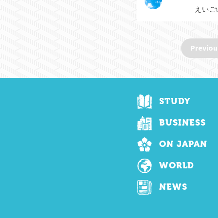
えいごi
Previou
STUDY
BUSINESS
ON JAPAN
WORLD
NEWS