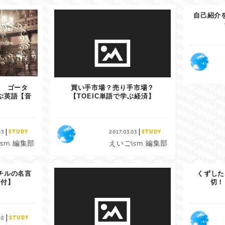
自己紹介
法 ゴータ
買い手市場？売り手市場？
ぶ英語【音
【TOEIC単語で学ぶ経済】
|
|
03
STUDY
2017.03.03
STUDY
sm 編集部
えいごism 編集部
チルの名言
くずした
声付】
切！
|
02
STUDY