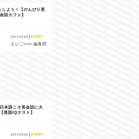
をしよう！【のんびり英
会話カフェ】
|
2017.03.03
STUDY
えいごism 編集部
日本語こそ英会話に大
【英語IQテスト】
|
2017.03.02
STUDY