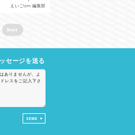
えいごism 編集部
Next
メッセージを送る