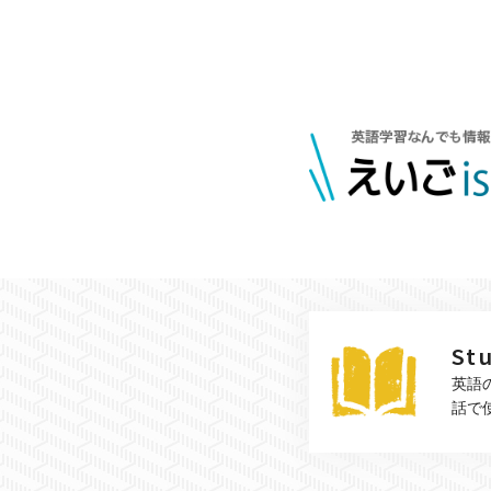
St
英語
話で