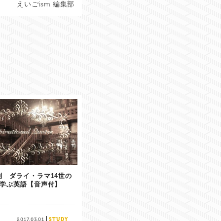
えいごism 編集部
則 ダライ・ラマ14世の
学ぶ英語【音声付】
|
2017.03.01
STUDY