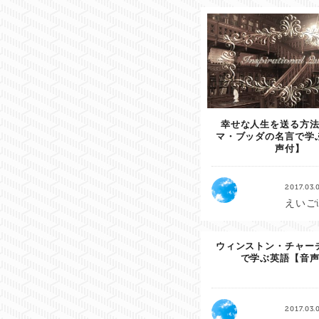
幸せな人生を送る方
マ・ブッダの名言で学
声付】
2017.03.
えいごi
ウィンストン・チャー
で学ぶ英語【音
2017.03.