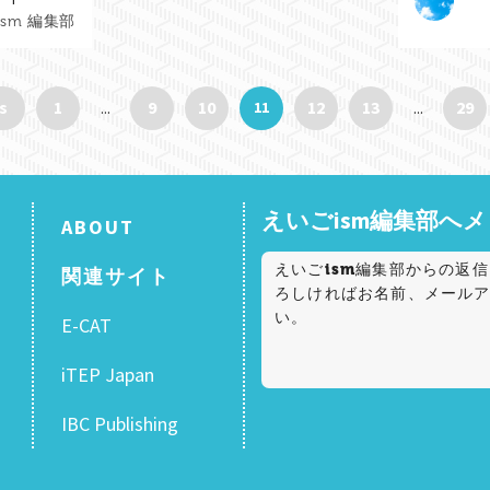
sm 編集部
s
1
9
10
12
13
29
11
...
...
えいごism編集部へ
ABOUT
関連サイト
E-CAT
iTEP Japan
IBC Publishing