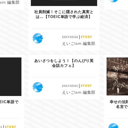
sm 編集部
社員削減！そこに隠された真実と
は…【TOEIC単語で学ぶ経済】
|
2017.03.02
STUDY
えいごism 編集部
あいさつをしよう！【のんびり英
会話カフェ】
|
2017.03.01
STUDY
えいごism 編集部
EIC単語で
幸せの法
名言で
|
01
STUDY